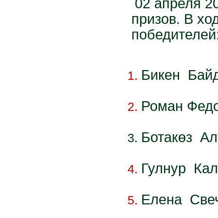
02 апреля 2
призов.
В
ход
победителей
Бикен Байд
Роман Федо
Ботак
өз
Алт
Гулнур Кал
Елена Свеч