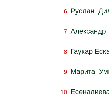
Руслан Дил
Александр 
Гау
к
ар Еска
Марита Уми
Есеналиева